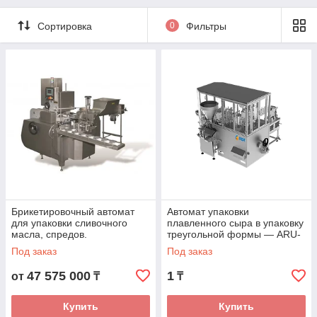
В СРЕДЕ
ГАЗОЗАМЕЩЕНИ
Сортировка
0
Фильтры
Я SLB
Брикетировочный автомат
Автомат упаковки
для упаковки сливочного
плавленного сыра в упаковку
масла, спредов.
треугольной формы — ARU-
T
Под заказ
Под заказ
47 575 000
1
от
₸
₸
Купить
Купить